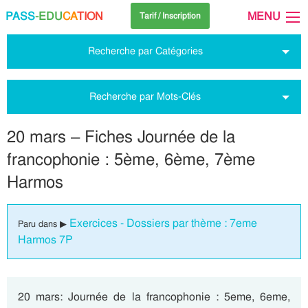
PASS
-EDU
CA
TION
MENU
Tarif / Inscription
Recherche par Catégories
Recherche par Mots-Clés
20 mars – Fiches Journée de la
francophonie : 5ème, 6ème, 7ème
Harmos
Exercices - Dossiers par thème : 7eme
Paru dans ▶
Harmos 7P
20 mars: Journée de la francophonie : 5eme, 6eme,