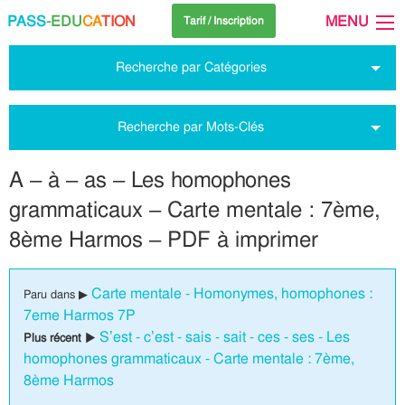
PASS
-EDU
CA
TION
MENU
Tarif / Inscription
Recherche par Catégories
Recherche par Mots-Clés
A – à – as – Les homophones
grammaticaux – Carte mentale : 7ème,
8ème Harmos – PDF à imprimer
Carte mentale - Homonymes, homophones :
Paru dans ▶
7eme Harmos 7P
S’est - c’est - sais - sait - ces - ses - Les
Plus récent ▶
homophones grammaticaux - Carte mentale : 7ème,
8ème Harmos