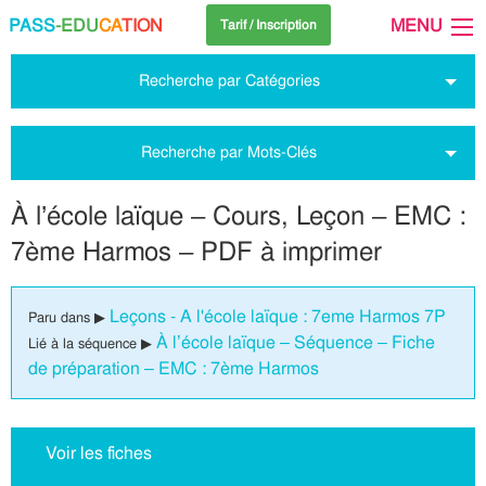
PASS
-EDU
CA
TION
MENU
Tarif / Inscription
Recherche par Catégories
Recherche par Mots-Clés
À l’école laïque – Cours, Leçon – EMC :
7ème Harmos – PDF à imprimer
Leçons - A l'école laïque : 7eme Harmos 7P
Paru dans ▶
À l’école laïque – Séquence – Fiche
Lié à la séquence ▶
de préparation – EMC : 7ème Harmos
Voir les fiches