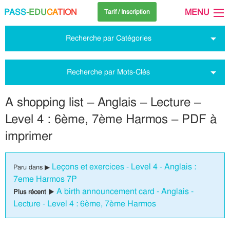
PASS
-EDU
CA
TION
MENU
Tarif / Inscription
Recherche par Catégories
Recherche par Mots-Clés
A shopping list – Anglais – Lecture –
Level 4 : 6ème, 7ème Harmos – PDF à
imprimer
Leçons et exercices - Level 4 - Anglais :
Paru dans ▶
7eme Harmos 7P
A birth announcement card - Anglais -
Plus récent ▶
Lecture - Level 4 : 6ème, 7ème Harmos