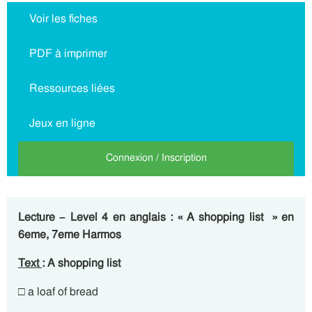
Voir les fiches
PDF à imprimer
Ressources liées
Jeux en ligne
Connexion / Inscription
Lecture – Level 4 en anglais : « A shopping list » en
6eme, 7eme Harmos
Text
: A shopping list
□ a loaf of bread