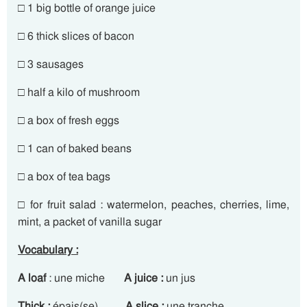
□ 1 big bottle of orange juice
□ 6 thick slices of bacon
□ 3 sausages
□ half a kilo of mushroom
□ a box of fresh eggs
□ 1 can of baked beans
□ a box of tea bags
□ for fruit salad : watermelon, peaches, cherries, lime,
mint, a packet of vanilla sugar
Vocabulary :
A loaf
: une miche
A juice :
un jus
Thick :
épais(se)
A slice :
une tranche