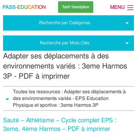
PASS
-EDU
CA
TION
MENU
Tarif / Inscription
Recherche par Catégories
Recherche par Mots-Clés
Adapter ses déplacements à des
environnements variés : 3eme Harmos
3P - PDF à imprimer
Toutes les ressources : Adapter ses déplacements à
des environnements variés - EPS Education
Physique et sportive : 3eme Harmos 3P
Sauté – Athlétisme – Cycle complet EPS :
3eme, 4ème Harmos – PDF à imprimer