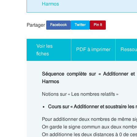
Harmos
Partager
Facebook
Twitter
Pin It
Voir les
PDF à imprimer
Ressour
fiches
Séquence complète sur « Additionner et 
Harmos
Notions sur « Les nombres relatifs »
Cours sur « Additionner et soustraire le
Pour additionner deux nombres de même si
On garde le signe commun aux deux nombr
On additionne les deux distances à 0 de ce