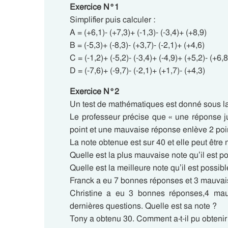
Exercice N°1
Simplifier puis calculer :
A = (+6,1)- (+7,3)+ (-1,3)- (-3,4)+ (+8,9)
B = (-5,3)+ (-8,3)- (+3,7)- (-2,1)+ (+4,6)
C = (-1,2)+ (-5,2)- (-3,4)+ (-4,9)+ (+5,2)- (+6,8
D = (-7,6)+ (-9,7)- (-2,1)+ (+1,7)- (+4,3)
Exercice N°2
Un test de mathématiques est donné sous l
Le professeur précise que « une réponse j
point et une mauvaise réponse enlève 2 poin
La note obtenue est sur 40 et elle peut être 
Quelle est la plus mauvaise note qu’il est po
Quelle est la meilleure note qu’il est possibl
Franck a eu 7 bonnes réponses et 3 mauvais
Christine a eu 3 bonnes réponses,4 mau
dernières questions. Quelle est sa note ?
Tony a obtenu 30. Comment a-t-il pu obtenir 