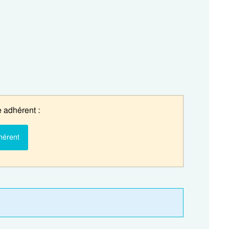
 adhérent :
hérent