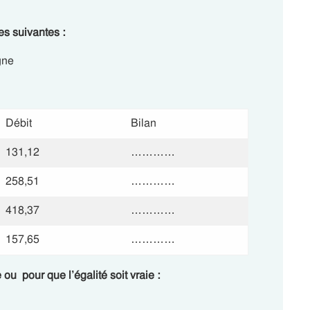
es suivantes :
gne
Débit
Bilan
131,12
…………
258,51
…………
418,37
…………
157,65
…………
e
ou
pour que l’égalité soit vraie :