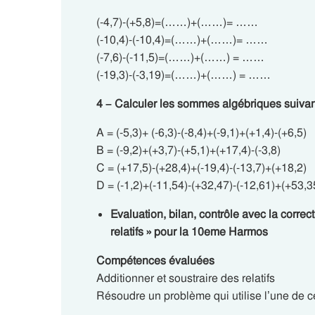
(-4,7)-(+5,8)=(……)+(……)= ……
(-10,4)-(-10,4)=(……)+(……)= ……
(-7,6)-(-11,5)=(……)+(……) = ……
(-19,3)-(-3,19)=(……)+(……) = ……
4 – Calculer les sommes algébriques suivan
A = (-5,3)+ (-6,3)-(-8,4)+(-9,1)+(+1,4)-(+6,5)
B = (-9,2)+(+3,7)-(+5,1)+(+17,4)-(-3,8)
C = (+17,5)-(+28,4)+(-19,4)-(-13,7)+(+18,2)
D = (-1,2)+(-11,54)-(+32,47)-(-12,61)+(+53,3
Evaluation, bilan, contrôle avec la correc
relatifs » pour la 10eme Harmos
Compétences évaluées
Additionner et soustraire des relatifs
Résoudre un problème qui utilise l’une de c