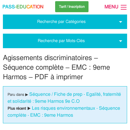
PASS
-EDU
CA
TION
MENU
Tarif / Inscription
Recherche par Catégories
Recherche par Mots-Clés
Agissements discriminatoires –
Séquence complète – EMC : 9eme
Harmos – PDF à imprimer
Séquence / Fiche de prep - Egalité, fraternité
Paru dans ▶
et solidarité : 9eme Harmos 9e C.O
Les risques environnementaux - Séquence
Plus récent ▶
complète - EMC : 9eme Harmos