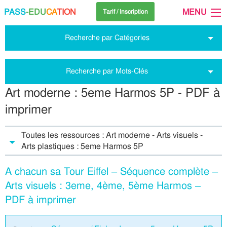
PASS
-EDU
CA
TION
MENU
Tarif / Inscription
Recherche par Catégories
Recherche par Mots-Clés
Art moderne : 5eme Harmos 5P - PDF à
imprimer
Toutes les ressources : Art moderne - Arts visuels -
Arts plastiques : 5eme Harmos 5P
A chacun sa Tour Eiffel – Séquence complète –
Arts visuels : 3eme, 4ème, 5ème Harmos –
PDF à imprimer