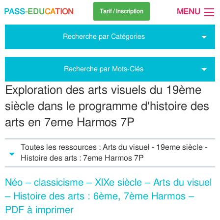
PASS
-EDU
CA
TION
MENU
Tarif / Inscription
Recherche par Catégories
Recherche par Mots-Clés
Exploration des arts visuels du 19ème
siècle dans le programme d'histoire des
arts en 7eme Harmos 7P
Toutes les ressources : Arts du visuel - 19eme siècle -
Histoire des arts : 7eme Harmos 7P
Néo – classicisme – XIXe siècle – Arts du visuel
– Histoire des arts : 6ème, 7ème Harmos –
PDF à imprimer