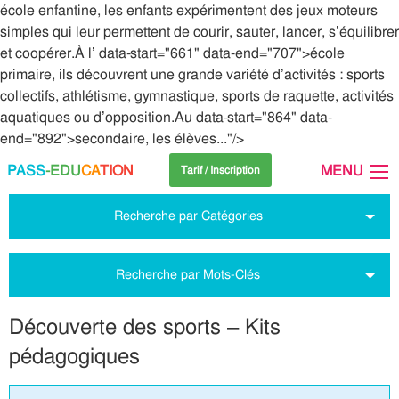
école enfantine, les enfants expérimentent des jeux moteurs
simples qui leur permettent de courir, sauter, lancer, s’équilibrer
et coopérer.À l’ data-start="661" data-end="707">école
primaire, ils découvrent une grande variété d’activités : sports
collectifs, athlétisme, gymnastique, sports de raquette, activités
aquatiques ou d’opposition.Au data-start="864" data-
end="892">secondaire, les élèves..."/>
PASS
-EDU
CA
TION
MENU
Tarif / Inscription
Recherche par Catégories
Recherche par Mots-Clés
Découverte des sports – Kits
pédagogiques