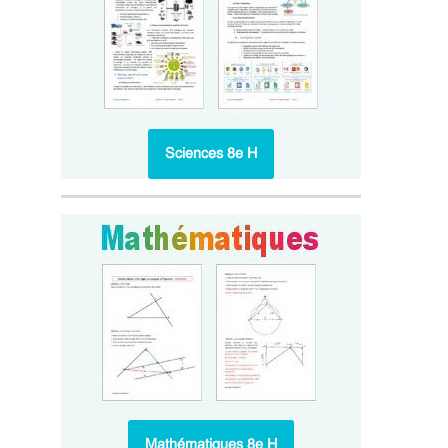
Sciences 8e H
Mathématiques 8e H