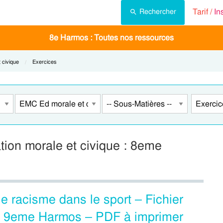
Tarif /
In
Rechercher
8e Harmos : Toutes nos ressources
 civique
Current:
Exercices
ion morale et civique : 8eme
 le racisme dans le sport – Fichier
, 9eme Harmos – PDF à imprimer