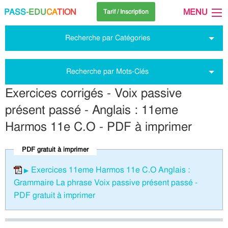
PASS
-EDU
CA
TION
MENU
Tarif / Inscription
Recherche par Catégories
Recherche par Mots-Clés
Exercices corrigés - Voix passive
présent passé - Anglais : 11eme
Harmos 11e C.O - PDF à imprimer
PDF gratuit à imprimer
Exercices 11eme Harmos 11e C.O Anglais :
Grammaire La phrase Voix passive présent passé -
PDF gratuit à imprimer