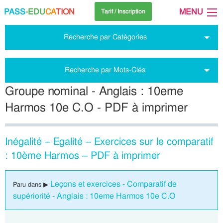
PASS
-EDU
CA
TION
MENU
Tarif / Inscription
Recherche par Catégories
Recherche par Mots-Clés
Groupe nominal - Anglais : 10eme
Harmos 10e C.O - PDF à imprimer
Inégalité – Egalité – Exercices sur le comparatif
: 10ème Harmos – PDF à imprimer
Leçons et exercices - Comparatif de
Paru dans ▶
supériorité - Anglais : 10eme Harmos 10e C.O