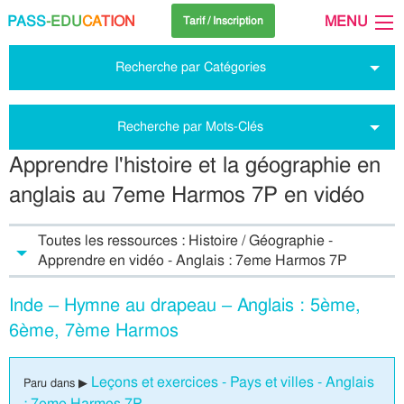
PASS
-EDU
CA
TION
MENU
Tarif / Inscription
Recherche par Catégories
Recherche par Mots-Clés
Apprendre l'histoire et la géographie en
anglais au 7eme Harmos 7P en vidéo
Toutes les ressources : Histoire / Géographie -
Apprendre en vidéo - Anglais : 7eme Harmos 7P
Inde – Hymne au drapeau – Anglais : 5ème,
6ème, 7ème Harmos
Leçons et exercices - Pays et villes - Anglais
Paru dans ▶
: 7eme Harmos 7P