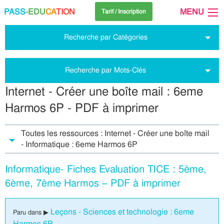
PASS
-EDU
CA
TION
MENU
Tarif / Inscription
Recherche par Catégories
Recherche par Mots-Clés
Internet - Créer une boîte mail : 6eme
Harmos 6P - PDF à imprimer
Toutes les ressources : Internet - Créer une boîte mail
- Informatique : 6eme Harmos 6P
Informatique- Fiches Evaluation TICE : 5ème,
6ème, 7ème Harmos – PDF à imprimer
Leçons - Sciences et technologie : 6eme
Paru dans ▶
Harmos 6P