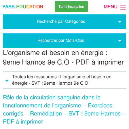
PASS
-EDU
CA
TION
MENU
Tarif / Inscription
Recherche par Catégories
Recherche par Mots-Clés
L'organisme et besoin en énergie :
9eme Harmos 9e C.O - PDF à imprimer
Toutes les ressources : L'organisme et besoin en
énergie - SVT : 9eme Harmos 9e C.O
Rôle de la circulation sanguine dans le
fonctionnement de l’organisme – Exercices
corrigés – Remédiation – SVT : 9eme Harmos –
PDF à imprimer