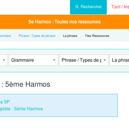
Tarif /
In
Rechercher
5e Harmos : Toutes nos ressources
ammaire
Phrase / Types de phrase
Current:
La phrase
Current:
Ttes Ressources
e : 5ème Harmos
os 5P
plète : 5ème Harmos