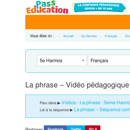
Vous êtes ici :
Accueil
5e Harmos
Français
Gr
La phrase – Vidéo pédagogiqu
Vidéos - La phrase : 5eme Harm
Paru dans ▶
La phrase – Séquence com
Lié à la séquence ▶
Partager
Facebook
Twitter
Pin It