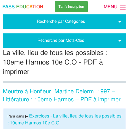
PASS
-EDU
CA
TION
MENU
Tarif / Inscription
Recherche par Catégories
Recherche par Mots-Clés
La ville, lieu de tous les possibles :
10eme Harmos 10e C.O - PDF à
imprimer
Meurtre à Honfleur, Martine Delerm, 1997 –
Littérature : 10ème Harmos – PDF à imprimer
Exercices - La ville, lieu de tous les possibles
Paru dans ▶
: 10eme Harmos 10e C.O