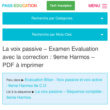
PASS
-EDU
CA
TION
MENU
Tarif / Inscription
Recherche par Catégories
Recherche par Mots-Clés
La voix passive – Examen Evaluation
avec la correction : 9eme Harmos –
PDF à imprimer
Evaluation Bilan - Voix passive et voix active
Paru dans ▶
: 9eme Harmos 9e C.O
La voix passive – Séquence complète :
Lié à la séquence ▶
9eme Harmos