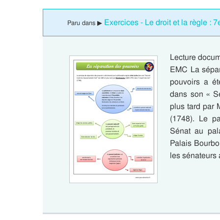
Exercices - Le droit et la règle 
Paru dans ▶
Lecture docum
EMC La sépara
pouvoirs a é
dans son « Se
plus tard par 
(1748). Le p
Sénat au pal
Palais Bourbo
les sénateurs