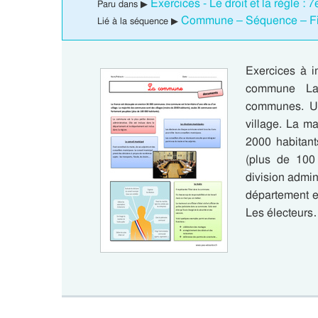
Exercices - Le droit et la règle 
Paru dans ▶
Commune – Séquence – Fi
Lié à la séquence ▶
Exercices à 
commune La
communes. Une
village. La m
2000 habitant
(plus de 100
division admin
département es
Les électeur