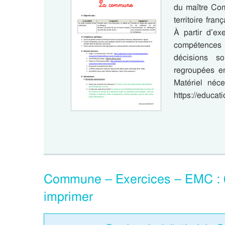
du maître Com
territoire fra
À partir d’ex
compétences
décisions s
regroupées e
Matériel néc
https://educat
Commune – Exercices – EMC :
imprimer