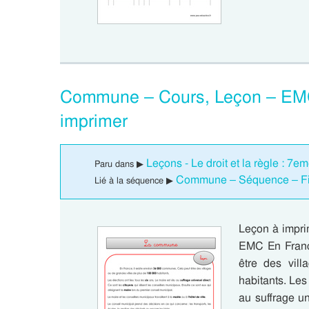
Commune – Cours, Leçon – EM
imprimer
Leçons - Le droit et la règle : 7
Paru dans ▶
Commune – Séquence – Fi
Lié à la séquence ▶
Leçon à impr
EMC En France
être des vil
habitants. Les 
au suffrage un