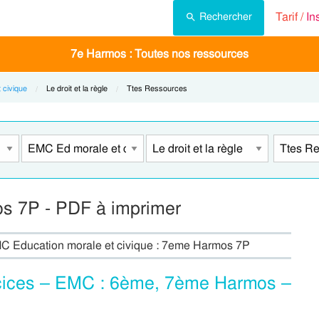
Tarif /
In
Rechercher
7e Harmos : Toutes nos ressources
 civique
Current:
Le droit et la règle
Current:
Ttes Ressources
mos 7P - PDF à imprimer
- EMC Education morale et civique : 7eme Harmos 7P
rcices – EMC : 6ème, 7ème Harmos –