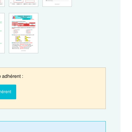
 adhérent :
hérent