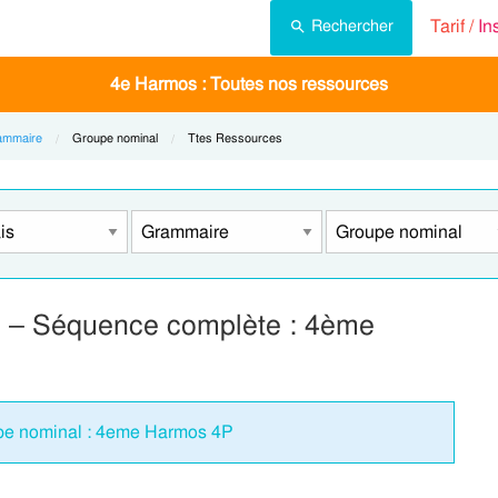
Tarif /
In
Rechercher
4e Harmos : Toutes nos ressources
ammaire
Current:
Groupe nominal
Current:
Ttes Ressources
) – Séquence complète : 4ème
upe nominal : 4eme Harmos 4P