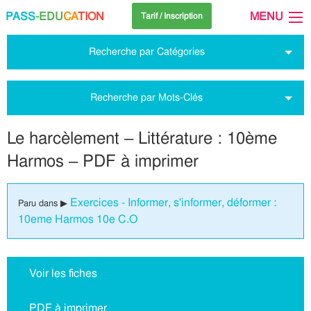
PASS
-EDU
CA
TION
MENU
Tarif / Inscription
Recherche par Catégories
Recherche par Mots-Clés
Le harcèlement – Littérature : 10ème
Harmos – PDF à imprimer
Exercices - Informer, s'informer, déformer :
Paru dans ▶
10eme Harmos 10e C.O
Voir les fiches
PDF à imprimer