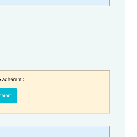
 adhérent :
hérent