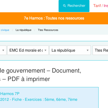
Tarif /
In
Rechercher
7e Harmos : Toutes nos ressources
 civique
Current:
La république
Current:
Ttes Ressources
t le gouvernement – Document,
 – PDF à imprimer
e Harmos 7P
e 2012 - Fiche - Exercices : 5ème, 6ème, 7ème