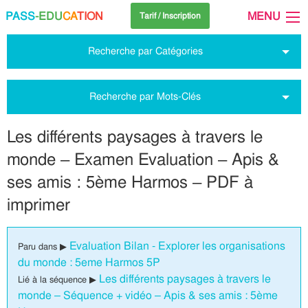
PASS
-EDU
CA
TION
MENU
Tarif / Inscription
Recherche par Catégories
Recherche par Mots-Clés
Les différents paysages à travers le
monde – Examen Evaluation – Apis &
ses amis : 5ème Harmos – PDF à
imprimer
Evaluation Bilan - Explorer les organisations
Paru dans ▶
du monde : 5eme Harmos 5P
Les différents paysages à travers le
Lié à la séquence ▶
monde – Séquence + vidéo – Apis & ses amis : 5ème