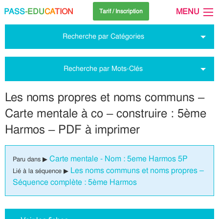
PASS
-EDU
CA
TION
MENU
Tarif / Inscription
Recherche par Catégories
Recherche par Mots-Clés
Les noms propres et noms communs –
Carte mentale à co – construire : 5ème
Harmos – PDF à imprimer
Carte mentale - Nom : 5eme Harmos 5P
Paru dans ▶
Les noms communs et noms propres –
Lié à la séquence ▶
Séquence complète : 5ème Harmos