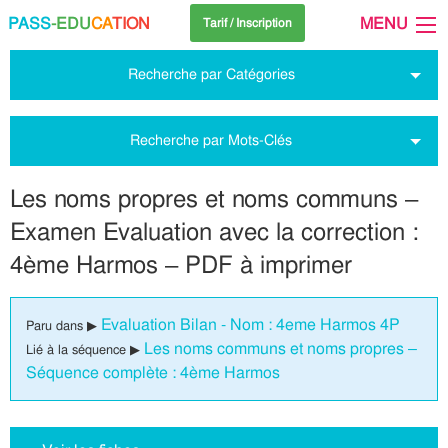
PASS
-EDU
CA
TION
MENU
Tarif / Inscription
Recherche par Catégories
Recherche par Mots-Clés
Les noms propres et noms communs –
Examen Evaluation avec la correction :
4ème Harmos – PDF à imprimer
Evaluation Bilan - Nom : 4eme Harmos 4P
Paru dans ▶
Les noms communs et noms propres –
Lié à la séquence ▶
Séquence complète : 4ème Harmos