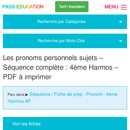
PASS
-EDU
CA
TION
MENU
Tarif / Inscription
Recherche par Catégories
Recherche par Mots-Clés
Les pronoms personnels sujets –
Séquence complète : 4ème Harmos –
PDF à imprimer
Séquence / Fiche de prep - Pronom : 4eme
Paru dans ▶
Harmos 4P
Voir les fiches