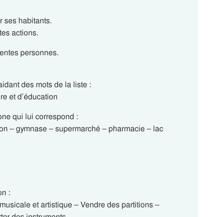
r ses habitants.
tes actions.
férentes personnes.
dant des mots de la liste :
ure et d’éducation
one qui lui correspond :
son – gymnase – supermarché – pharmacie – lac
on :
musicale et artistique – Vendre des partitions –
ter des instruments.