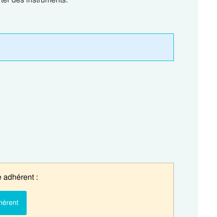
 adhérent :
hérent