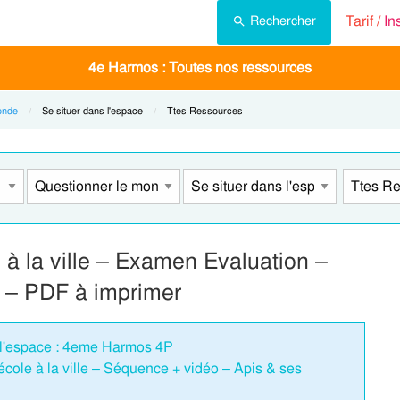
Tarif /
In
Rechercher
4e Harmos : Toutes nos ressources
onde
Current:
Se situer dans l'espace
Current:
Ttes Ressources
 à la ville – Examen Evaluation –
 – PDF à imprimer
s l'espace : 4eme Harmos 4P
école à la ville – Séquence + vidéo – Apis & ses