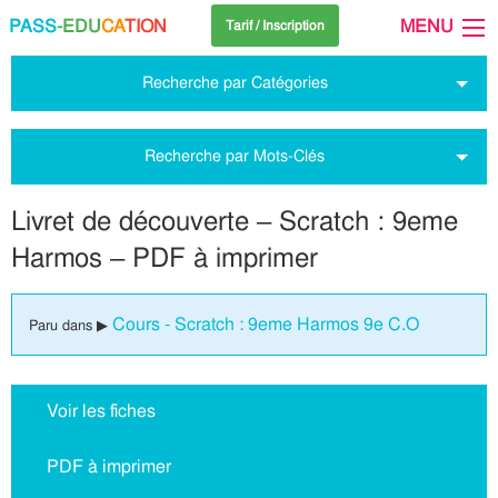
PASS
-EDU
CA
TION
MENU
Tarif / Inscription
Recherche par Catégories
Recherche par Mots-Clés
Livret de découverte – Scratch : 9eme
Harmos – PDF à imprimer
Cours - Scratch : 9eme Harmos 9e C.O
Paru dans ▶
Voir les fiches
PDF à imprimer