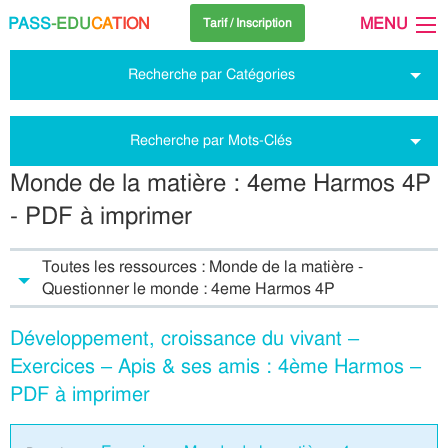
PASS
-EDU
CA
TION
MENU
Tarif / Inscription
Recherche par Catégories
Recherche par Mots-Clés
Monde de la matière : 4eme Harmos 4P
- PDF à imprimer
Toutes les ressources : Monde de la matière -
Questionner le monde : 4eme Harmos 4P
Développement, croissance du vivant –
Exercices – Apis & ses amis : 4ème Harmos –
PDF à imprimer