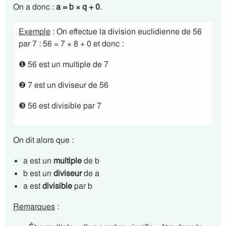
On a donc :
a = b × q + 0
.
Exemple
: On effectue la division euclidienne de 56
par 7 : 56 = 7 × 8 + 0 et donc :
❶ 56 est un multiple de 7
❷ 7 est un diviseur de 56
❸ 56 est divisible par 7
On dit alors que :
a est un
multiple
de b
b est un
diviseur
de a
a est
divisible
par b
Remarques
: