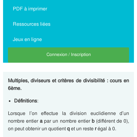
PDF à imprimer
Ressources liées
Jeux en ligne
Connexion / Inscription
Multiples, diviseurs et critères de divisibilité : cours en
6ème
.
Définitions
:
Lorsque l’on effectue la division euclidienne d’un
nombre entier
a
par un nombre entier
b
(différent de 0),
on peut obtenir un quotient
q
et un reste
r
égal à 0.