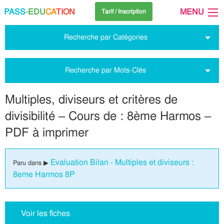
PASS
-EDU
CA
TION
MENU
Tarif / Inscription
Recherche par Catégories
Recherche par Mots-Clés
Multiples, diviseurs et critères de
divisibilité – Cours de : 8ème Harmos –
PDF à imprimer
Evaluation Bilan - Multiples et diviseurs :
Paru dans ▶
8eme Harmos 8P
Voir les fiches