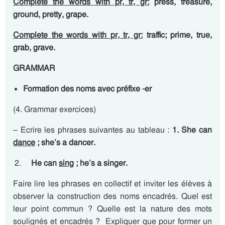
Complete the words with pr, tr, gr:
press, treasure,
ground, pretty, grape.
Complete the words with pr, tr, gr:
traffic; prime, true,
grab, grave.
GRAMMAR
Formation des noms avec préfixe -er
(4. Grammar exercices)
– Ecrire les phrases suivantes au tableau :
1. She can
dance
; she’s a dancer.
He can
sing
; he’s a singer.
Faire lire les phrases en collectif et inviter les élèves à
observer la construction des noms encadrés. Quel est
leur point commun ? Quelle est la nature des mots
soulignés et encadrés ? Expliquer que pour former un