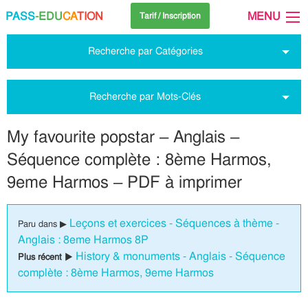
PASS
-EDU
CA
TION
MENU
Tarif / Inscription
Recherche par Catégories
Recherche par Mots-Clés
My favourite popstar – Anglais –
Séquence complète : 8ème Harmos,
9eme Harmos – PDF à imprimer
Leçons et exercices - Séquences à thème -
Paru dans ▶
Anglais : 8eme Harmos 8P
History & monuments - Anglais - Séquence
Plus récent ▶
complète : 8ème Harmos, 9eme Harmos