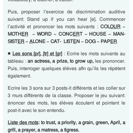
Puis, proposer l’exercice de discrimination auditive
suivant: Stand up if you can hear [ə]. Commencer
l’activité et prononcer les mots suivants :
COL
OUR
–
MOTH
ER
– WORD – CONC
ER
T – HOUSE – MAN-
SIST
ER
–
A
LONE – CAT- LIST
E
N – DOG – PAP
ER
◾
Les sons [pr], [tr] et [gr]
: Ecrire les mots suivants au
tableau :
an actress, a prize, to grow up,
les prononcer.
Puis, interroger quelques élèves afin qu’ils les répètent
également.
Ecrire les 3 sons sur 3 posts-it différents et les coller sur
3 murs différents de la classe. Proposer le jeu suivant:
énoncer des mots, les élèves écoutent et pointent le
post-it avec le son entendu.
Liste des mots
: to
tr
ust, a
pr
iority, a
gr
ain,
gr
een, A
pr
il, a
gr
ill, a
pr
ayer, a ma
tr
ess, a ti
gr
ess.