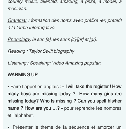
country music, talented, amazing, a prize, a model, a
musician.
Grammar
: formation des noms avec préfixe -er, preterit
à la forme interrogative.
Phonology
: le son [
ə], les sons [tr]/[pr] et [gr].
Reading
: Taylor Swift biography
Listening / Speaking
: Video Amazing popstar;
WARMING UP
▪ Faire l’appel en anglais : «
I will take the register ! How
many boys are missing today ? How many girls are
missing today? Who is missing ? Can you spell his/her
name ? How are you …? »
pour reprendre les nombres
et l’alphabet.
▪ Présenter le theme de la séquence et amorcer un