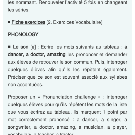
les nommant. Renouveler l’activité 5 fois en changeant
les séries.
◾
Fiche exercices
(2. Exercices Vocabulaire)
PHONOLOGY
◾
Le son [
ə
]
: Ecrire les mots suivants au tableau :
a
danc
er
, a doct
or
,
a
mazing
les prononcer et demander
aux élèves de retrouver le son commun. Puis, interroger
quelques élèves afin qu’ils les répètent également.
Préciser que ce son est souvent associé aux syllabes
non accentuées.
Proposer un « Pronunciation challenge » : interroger
quelques élèves pour qu’ils répètent les mots de la liste
que vous écrirez au tableau. Ils marquent 1 point par
mot correctement prononcé : a dancer, a singer, a
songwriter, a doctor, amazing, a musician, a player,
vocabulary, a teacher, a tractor.