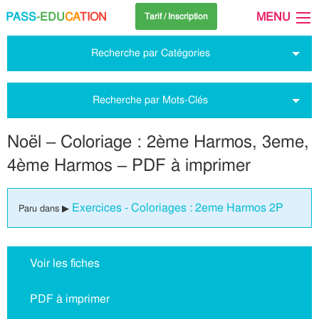
PASS
-EDU
CA
TION
MENU
Tarif / Inscription
Recherche par Catégories
Recherche par Mots-Clés
Noël – Coloriage : 2ème Harmos, 3eme,
4ème Harmos – PDF à imprimer
Exercices - Coloriages : 2eme Harmos 2P
Paru dans ▶
Voir les fiches
PDF à imprimer