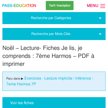
PASS
-EDU
CA
TION
MENU
Tarif / Inscription
Recherche par Catégories
Recherche par Mots-Clés
Noël – Lecture- Fiches Je lis, je
comprends : 7ème Harmos – PDF à
imprimer
Exercices - Lecture implicite / inférence :
Paru dans ▶
7eme Harmos 7P
Voir les fiches