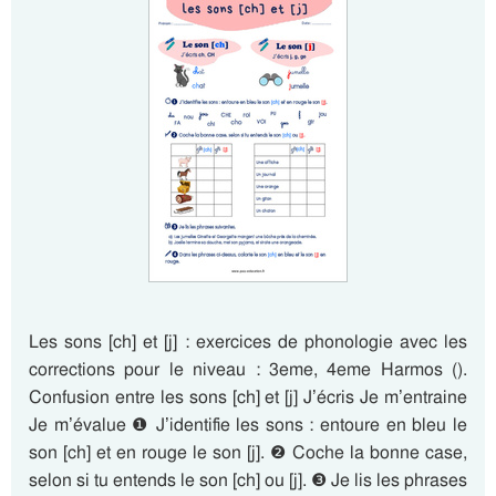
Les sons [ch] et [j] : exercices de phonologie avec les
corrections pour le niveau : 3eme, 4eme Harmos ().
Confusion entre les sons [ch] et [j] J’écris Je m’entraine
Je m’évalue ❶ J’identifie les sons : entoure en bleu le
son [ch] et en rouge le son [j]. ❷ Coche la bonne case,
selon si tu entends le son [ch] ou [j]. ❸ Je lis les phrases