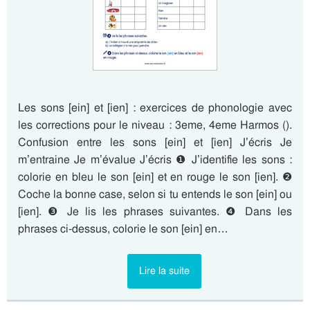
Les sons [ein] et [ien] : exercices de phonologie avec
les corrections pour le niveau : 3eme, 4eme Harmos ().
Confusion entre les sons [ein] et [ien] J’écris Je
m’entraine Je m’évalue J’écris ❶ J’identifie les sons :
colorie en bleu le son [ein] et en rouge le son [ien]. ❷
Coche la bonne case, selon si tu entends le son [ein] ou
[ien]. ❸ Je lis les phrases suivantes. ❹ Dans les
phrases ci-dessus, colorie le son [ein] en…
Lire la suite