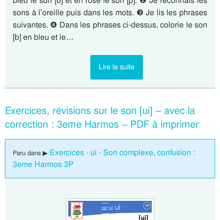
bleu le son [b] et en rose le son [p]. ❷ Je reconnais les
sons à l’oreille puis dans les mots. ❸ Je lis les phrases
suivantes. ❹ Dans les phrases ci-dessus, colorie le son
[b] en bleu et le…
Lire la suite
Exercices, révisions sur le son [ui] – avec la
correction : 3eme Harmos – PDF à imprimer
Exercices - ui - Son complexe, confusion :
Paru dans ▶
3eme Harmos 3P