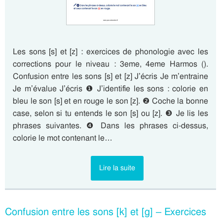
Les sons [s] et [z] : exercices de phonologie avec les
corrections pour le niveau : 3eme, 4eme Harmos ().
Confusion entre les sons [s] et [z] J’écris Je m’entraine
Je m’évalue J’écris ❶ J’identifie les sons : colorie en
bleu le son [s] et en rouge le son [z]. ❷ Coche la bonne
case, selon si tu entends le son [s] ou [z]. ❸ Je lis les
phrases suivantes. ❹ Dans les phrases ci-dessus,
colorie le mot contenant le…
Lire la suite
Confusion entre les sons [k] et [g] – Exercices