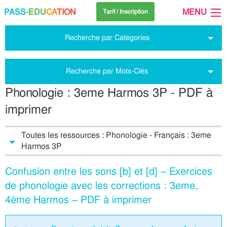
PASS
-EDU
CA
TION
MENU
Tarif / Inscription
Recherche par Catégories
Recherche par Mots-Clés
Phonologie : 3eme Harmos 3P - PDF à
imprimer
Toutes les ressources : Phonologie - Français : 3eme
Harmos 3P
Confusion entre les sons [b] et [d] – Exercices
de phonologie avec les corrections : 3eme,
4ème Harmos – PDF à imprimer