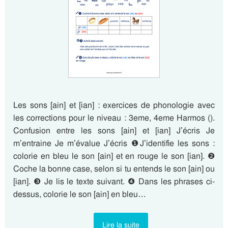
Les sons [ain] et [ian] : exercices de phonologie avec
les corrections pour le niveau : 3eme, 4eme Harmos ().
Confusion entre les sons [ain] et [ian] J’écris Je
m’entraine Je m’évalue J’écris ❶J’identifie les sons :
colorie en bleu le son [ain] et en rouge le son [ian]. ❷
Coche la bonne case, selon si tu entends le son [ain] ou
[ian]. ❸ Je lis le texte suivant. ❹ Dans les phrases ci-
dessus, colorie le son [ain] en bleu…
Lire la suite