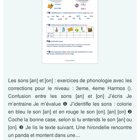
Les sons [an] et [on] : exercices de phonologie avec les
corrections pour le niveau : 3eme, 4eme Harmos ().
Confusion entre les sons [an] et [on] J’écris Je
m’entraine Je m’évalue ❶ J’identifie les sons : colorie
en bleu le son [an] et en rouge le son [on]. [an] [on] ❷
Coche la bonne case, selon si tu entends le son [an] ou
[on]. ❸ Je lis le texte suivant. Une hirondelle rencontre
un panda et montent dans une…