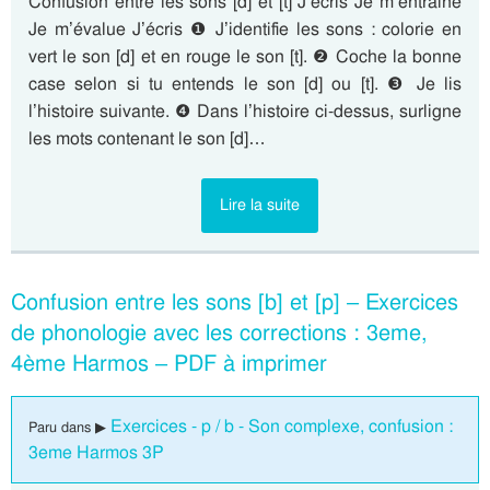
Confusion entre les sons [d] et [t] J’écris Je m’entraine
Je m’évalue J’écris ❶ J’identifie les sons : colorie en
vert le son [d] et en rouge le son [t]. ❷ Coche la bonne
case selon si tu entends le son [d] ou [t]. ❸ Je lis
l’histoire suivante. ❹ Dans l’histoire ci-dessus, surligne
les mots contenant le son [d]…
Lire la suite
Confusion entre les sons [b] et [p] – Exercices
de phonologie avec les corrections : 3eme,
4ème Harmos – PDF à imprimer
Exercices - p / b - Son complexe, confusion :
Paru dans ▶
3eme Harmos 3P