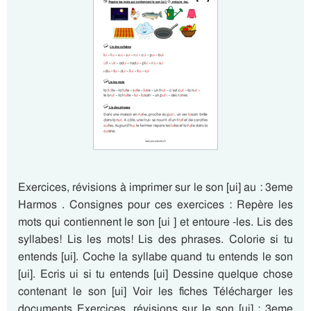
Exercices, révisions à imprimer sur le son [ui] au : 3eme
Harmos . Consignes pour ces exercices : Repère les
mots qui contiennent le son [ui ] et entoure -les. Lis des
syllabes! Lis les mots! Lis des phrases. Colorie si tu
entends [ui]. Coche la syllabe quand tu entends le son
[ui]. Ecris ui si tu entends [ui] Dessine quelque chose
contenant le son [ui] Voir les fiches Télécharger les
documents Exercices, révisions sur le son [ui] : 3eme