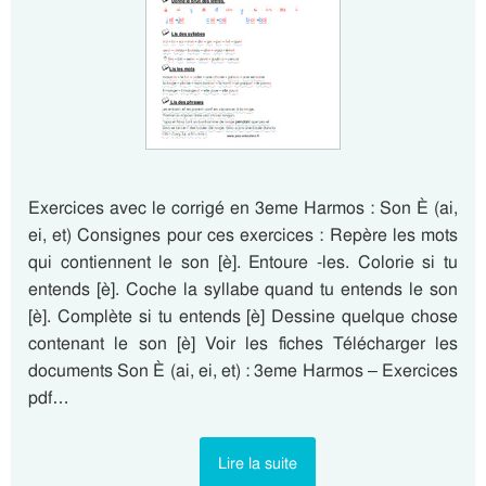
Exercices avec le corrigé en 3eme Harmos : Son È (ai,
ei, et) Consignes pour ces exercices : Repère les mots
qui contiennent le son [è]. Entoure -les. Colorie si tu
entends [è]. Coche la syllabe quand tu entends le son
[è]. Complète si tu entends [è] Dessine quelque chose
contenant le son [è] Voir les fiches Télécharger les
documents Son È (ai, ei, et) : 3eme Harmos – Exercices
pdf…
Lire la suite