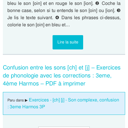
bleu le son [oin] et en rouge le son [ion]. ❷ Coche la
bonne case, selon si tu entends le son [oin] ou [ion]. ❸
Je lis le texte suivant. ❹ Dans les phrases ci-dessus,
colorie le son [oin] en bleu et…
Lire la suite
Confusion entre les sons [ch] et [j] – Exercices
de phonologie avec les corrections : 3eme,
4ème Harmos – PDF à imprimer
Exercices - [ch] [j] - Son complexe, confusion
Paru dans ▶
: 3eme Harmos 3P