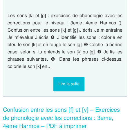
Les sons [k] et [g] : exercices de phonologie avec les
corrections pour le niveau : 3eme, 4eme Harmos ().
Confusion entre les sons [k] et [g] J’écris Je m’entraine
Je m’évalue J’écris ❶ J’identifie les sons : colorie en
bleu le son [k] et en rouge le son [g]. ❷ Coche la bonne
case, selon si tu entends le son [k] ou [g]. ❸ Je lis les
phrases suivantes. ❹ Dans les phrases ci-dessus,
colorie le son [k] en…
Lire la suite
Confusion entre les sons [f] et [v] – Exercices
de phonologie avec les corrections : 3eme,
4ème Harmos – PDF à imprimer