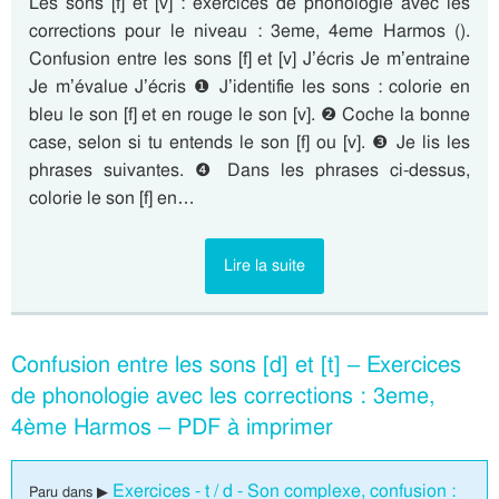
Les sons [f] et [v] : exercices de phonologie avec les
corrections pour le niveau : 3eme, 4eme Harmos ().
Confusion entre les sons [f] et [v] J’écris Je m’entraine
Je m’évalue J’écris ❶ J’identifie les sons : colorie en
bleu le son [f] et en rouge le son [v]. ❷ Coche la bonne
case, selon si tu entends le son [f] ou [v]. ❸ Je lis les
phrases suivantes. ❹ Dans les phrases ci-dessus,
colorie le son [f] en…
Lire la suite
Confusion entre les sons [d] et [t] – Exercices
de phonologie avec les corrections : 3eme,
4ème Harmos – PDF à imprimer
Exercices - t / d - Son complexe, confusion :
Paru dans ▶