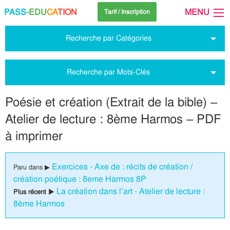
PASS
-EDU
CA
TION
MENU
Tarif / Inscription
Recherche par Catégories
Recherche par Mots-Clés
Poésie et création (Extrait de la bible) –
Atelier de lecture : 8ème Harmos – PDF
à imprimer
Exercices - Axe de : récits de création /
Paru dans ▶
création poétique : 8eme Harmos 8P
La création dans l’art - Atelier de lecture :
Plus récent ▶
8ème Harmos