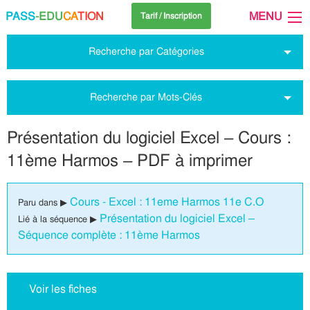
PASS
-EDU
CA
TION
MENU
Tarif / Inscription
Recherche par Catégories
Recherche par Mots-Clés
Présentation du logiciel Excel – Cours :
11ème Harmos – PDF à imprimer
Cours - Excel : 11eme Harmos 11e C.O
Paru dans ▶
Présentation du logiciel Excel –
Lié à la séquence ▶
Séquence complète : 11ème Harmos
Voir les fiches