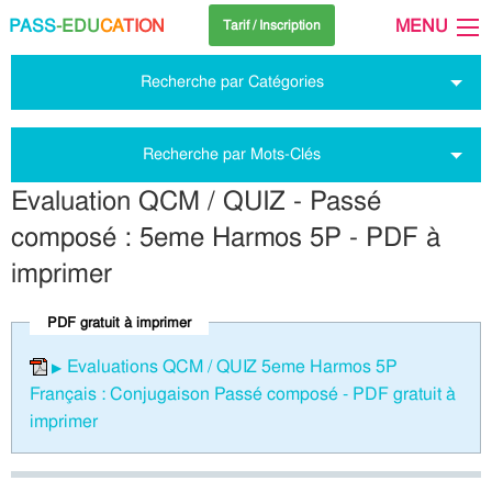
PASS
-EDU
CA
TION
MENU
Tarif / Inscription
Recherche par Catégories
Recherche par Mots-Clés
Evaluation QCM / QUIZ - Passé
composé : 5eme Harmos 5P - PDF à
imprimer
PDF gratuit à imprimer
Evaluations QCM / QUIZ 5eme Harmos 5P
Français : Conjugaison Passé composé - PDF gratuit à
imprimer