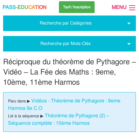
PASS
-EDU
CA
TION
MENU
Tarif / Inscription
Recherche par Catégories
Recherche par Mots-Clés
Réciproque du théorème de Pythagore –
Vidéo – La Fée des Maths : 9eme,
10ème, 11ème Harmos
Vidéos - Théorème de Pythagore : 9eme
Paru dans ▶
Harmos 9e C.O
Théorème de Pythagore (2) –
Lié à la séquence ▶
Séquence complète : 10ème Harmos