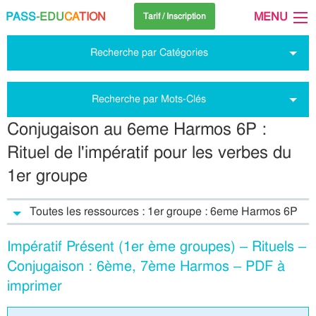
PASS
-EDU
CA
TION
MENU
Tarif / Inscription
Recherche par Catégories
Recherche par Mots-Clés
Conjugaison au 6eme Harmos 6P :
Rituel de l'impératif pour les verbes du
1er groupe
Toutes les ressources : 1er groupe : 6eme Harmos 6P
Impératif Présent (1er ème groupes) – Rituels –
Conjugaison : 6ème, 7ème Harmos – PDF à
imprimer