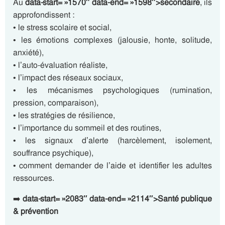
Au
data-start= »1570″ data-end= »1598″>secondaire
, ils
approfondissent :
• le stress scolaire et social,
• les émotions complexes (jalousie, honte, solitude,
anxiété),
• l’auto-évaluation réaliste,
• l’impact des réseaux sociaux,
• les mécanismes psychologiques (rumination,
pression, comparaison),
• les stratégies de résilience,
• l’importance du sommeil et des routines,
• les signaux d’alerte (harcèlement, isolement,
souffrance psychique),
• comment demander de l’aide et identifier les adultes
ressources.
➡️
data-start= »2083″ data-end= »2114″>Santé publique
& prévention