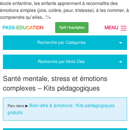
école enfantine, les enfants apprennent à reconnaître des
émotions simples (joie, colère, peur, tristesse), à les nommer, à
comprendre qu’elles..."/>
PASS
-EDU
CA
TION
MENU
Tarif / Inscription
Recherche par Catégories
Recherche par Mots-Clés
Santé mentale, stress et émotions
complexes – Kits pédagogiques
Bien-être & émotions : Kits pédagogiques
Paru dans ▶
gratuits