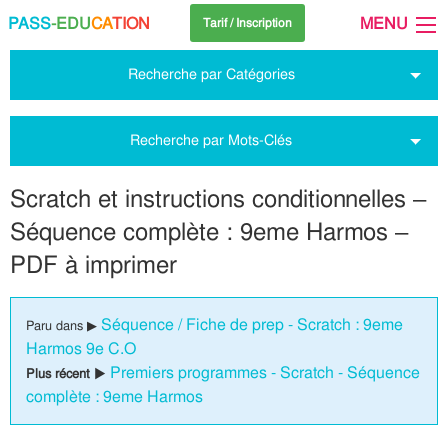
PASS
-EDU
CA
TION
MENU
Tarif / Inscription
Recherche par Catégories
Recherche par Mots-Clés
Scratch et instructions conditionnelles –
Séquence complète : 9eme Harmos –
PDF à imprimer
Séquence / Fiche de prep - Scratch : 9eme
Paru dans ▶
Harmos 9e C.O
Premiers programmes - Scratch - Séquence
Plus récent ▶
complète : 9eme Harmos