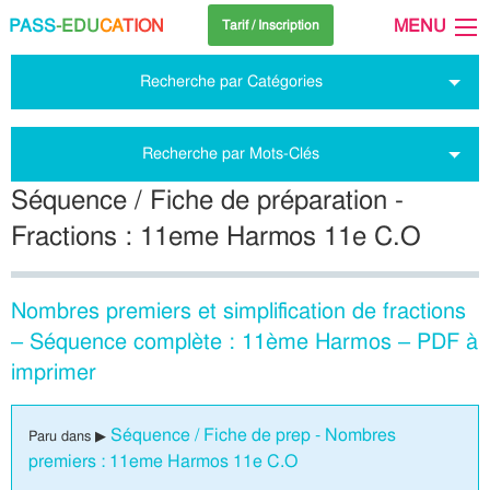
PASS
-EDU
CA
TION
MENU
Tarif / Inscription
Recherche par Catégories
Recherche par Mots-Clés
Séquence / Fiche de préparation -
Fractions : 11eme Harmos 11e C.O
Nombres premiers et simplification de fractions
– Séquence complète : 11ème Harmos – PDF à
imprimer
Séquence / Fiche de prep - Nombres
Paru dans ▶
premiers : 11eme Harmos 11e C.O