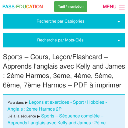
PASS
-EDU
CA
TION
MENU
Tarif / Inscription
Recherche par Catégories
Recherche par Mots-Clés
Sports – Cours, Leçon/Flashcard –
Apprends l’anglais avec Kelly and James
: 2ème Harmos, 3eme, 4ème, 5ème,
6ème, 7ème Harmos – PDF à imprimer
Leçons et exercices - Sport / Hobbies -
Paru dans ▶
Anglais : 2eme Harmos 2P
Sports – Séquence complète –
Lié à la séquence ▶
Apprends l’anglais avec Kelly and James : 2ème