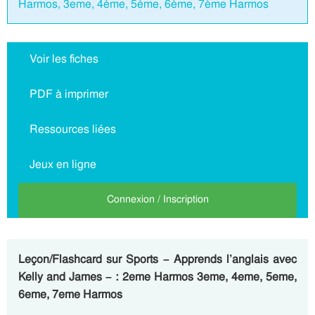
Harmos, 3eme, 4ème, 5ème, 6ème, 7ème Harmos
Voir les fiches
PDF à imprimer
Ressources liées
Jeux en ligne
Connexion / Inscription
Leçon/Flashcard sur Sports – Apprends l’anglais avec
Kelly and James – : 2eme Harmos 3eme, 4eme, 5eme,
6eme, 7eme Harmos