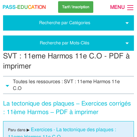
PASS
-EDU
CA
TION
MENU
Tarif / Inscription
Recherche par Catégories
Recherche par Mots-Clés
SVT : 11eme Harmos 11e C.O - PDF à
imprimer
Toutes les ressources : SVT : 11eme Harmos 11e
C.O
La tectonique des plaques – Exercices corrigés
: 11ème Harmos – PDF à imprimer
Exercices - La tectonique des plaques :
Paru dans ▶
11eme Harmos 11e C.O