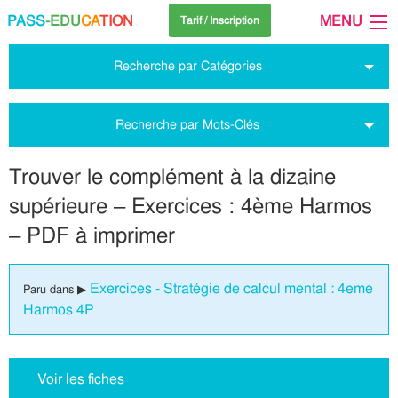
PASS
-EDU
CA
TION
MENU
Tarif / Inscription
Recherche par Catégories
Recherche par Mots-Clés
Trouver le complément à la dizaine
supérieure – Exercices : 4ème Harmos
– PDF à imprimer
Exercices - Stratégie de calcul mental : 4eme
Paru dans ▶
Harmos 4P
Voir les fiches