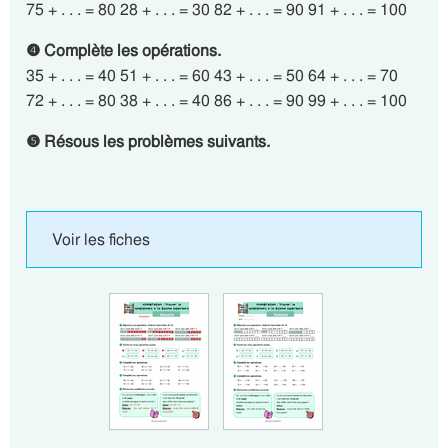
75 + . . . = 80 28 + . . . = 30 82 + . . . = 90 91 + . . . = 100
❹ Complète les opérations.
35 + . . . = 40 51 + . . . = 60 43 + . . . = 50 64 + . . . = 70
72 + . . . = 80 38 + . . . = 40 86 + . . . = 90 99 + . . . = 100
❺ Résous les problèmes suivants.
Voir les fiches