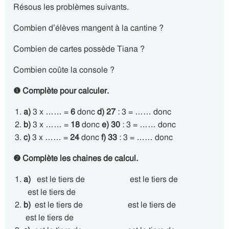
Résous les problèmes suivants.
Combien d’élèves mangent à la cantine ?
Combien de cartes possède Tiana ?
Combien coûte la console ?
❶
Complète pour calculer.
a)
3 x …… =
6
donc
d) 27
: 3 = …… donc
b)
3 x …… =
18
donc
e) 30
: 3 = …… donc
c)
3 x …… =
24
donc
f) 33
: 3 = …… donc
❷
Complète les chaines de calcul.
a)
est le tiers de est le tiers de
est le tiers de
b)
est le tiers de est le tiers de
est le tiers de