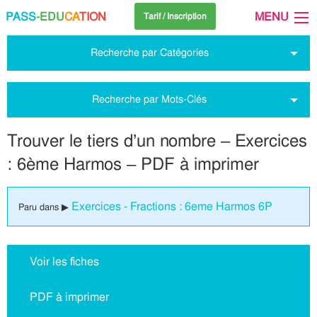
PASS
-EDU
CA
TION
MENU
Tarif / Inscription
Recherche par Catégories
Recherche par Mots-Clés
Trouver le tiers d’un nombre – Exercices
: 6ème Harmos – PDF à imprimer
Exercices - Fractions : 6eme Harmos 6P
Paru dans ▶
Voir les fiches
PDF à imprimer