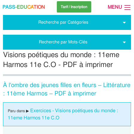
PASS
-EDU
CA
TION
MENU
Tarif / Inscription
Recherche par Catégories
Recherche par Mots-Clés
Visions poétiques du monde : 11eme
Harmos 11e C.O - PDF à imprimer
À l’ombre des jeunes filles en fleurs – Littérature
: 11ème Harmos – PDF à imprimer
Exercices - Visions poétiques du monde :
Paru dans ▶
11eme Harmos 11e C.O