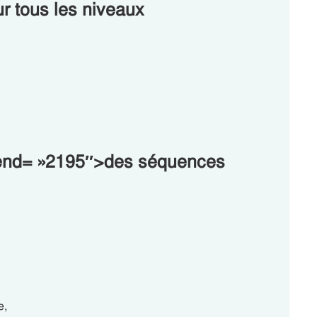
r tous les niveaux
a-end= »2195″>des séquences
e,