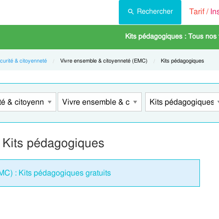
Tarif /
In
Rechercher
Kits pédagogiques : Tous nos
curité & citoyenneté
Current:
Vivre ensemble & citoyenneté (EMC)
Current:
Kits pédagogiques
– Kits pédagogiques
C) : Kits pédagogiques gratuits