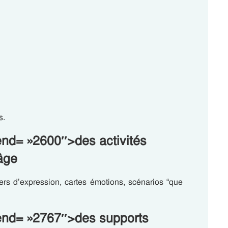
s.
end= »2600″>des activités
âge
eliers d’expression, cartes émotions, scénarios “que
-end= »2767″>des supports