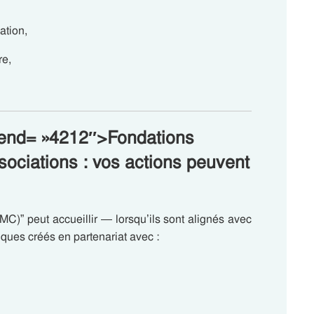
ation,
re,
a-end= »4212″>Fondations
ssociations : vos actions peuvent
C)” peut accueillir — lorsqu’ils sont alignés avec
ques créés en partenariat avec :