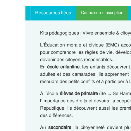
Ressources liées
Connexion / Inscription
Kits pédagogiques : Vivre ensemble & cito
L’Éducation morale et civique (EMC) acco
pour comprendre les règles de vie, dévelop
devenir des citoyens responsables.
En
école enfantine
, les enfants découvrent
adultes et des camarades. Ils apprennent à
résoudre des petits conflits et à participer à 
À l’école
élèves de primaire
(3e → 8e Harmos
l’importance des droits et devoirs, la coopéra
République. Ils découvrent aussi les prem
des différences.
Au
secondaire
, la citoyenneté devient plus