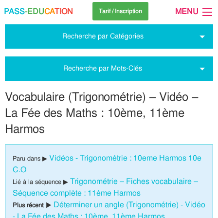
PASS
-EDU
CA
TION
MENU
Tarif / Inscription
Recherche par Catégories
Recherche par Mots-Clés
Vocabulaire (Trigonométrie) – Vidéo –
La Fée des Maths : 10ème, 11ème
Harmos
Vidéos - Trigonométrie : 10eme Harmos 10e
Paru dans ▶
C.O
Trigonométrie – Fiches vocabulaire –
Lié à la séquence ▶
Séquence complète : 11ème Harmos
Déterminer un angle (Trigonométrie) - Vidéo
Plus récent ▶
- La Fée des Maths : 10ème, 11ème Harmos